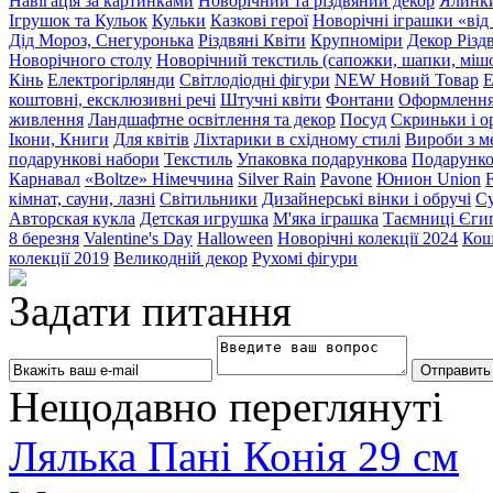
Навігація за картинками
Новорічний та різдвяний декор
Ялинки
Ігрушок та Кульок
Кульки
Казкові герої
Новорічні іграшки «від
Дід Мороз, Снегуронька
Різдвяні Квіти
Крупноміри
Декор Різд
Новорічного столу
Новорічний текстиль (сапожки, шапки, мішо
Кінь
Електрогірлянди
Світлодіодні фігури
NEW Новий Товар
Е
коштовні, ексклюзивні речі
Штучні квіти
Фонтани
Оформлення 
живлення
Ландшафтне освітлення та декор
Посуд
Скриньки і о
Ікони, Книги
Для квітів
Ліхтарики в східному стилі
Вироби з ме
подарункові набори
Текстиль
Упаковка подарункова
Подарунко
Карнавал
«Boltze» Німеччина
Silver Rain
Pavone
Юнион Union
F
кімнат, сауни, лазні
Світильники
Дизайнерські вінки і обручі
Су
Авторская кукла
Детская игрушка
М'яка іграшка
Таємниці Єги
8 березня
Valentine's Day
Halloween
Новорічні колекції 2024
Кош
колекції 2019
Великодній декор
Рухомі фігури
Задати питання
Нещодавно переглянуті
Лялька Пані Конія 29 см