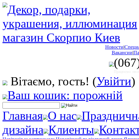
Новости
|
Специ
Вакансии
|
Па
(067
Працюємо: пн-пт
Вітаємо, гость!
(
Увійти
)
Ваш кошик: порожній
Главная
О нас
Праздничн
дизайна
Клиенты
Контак