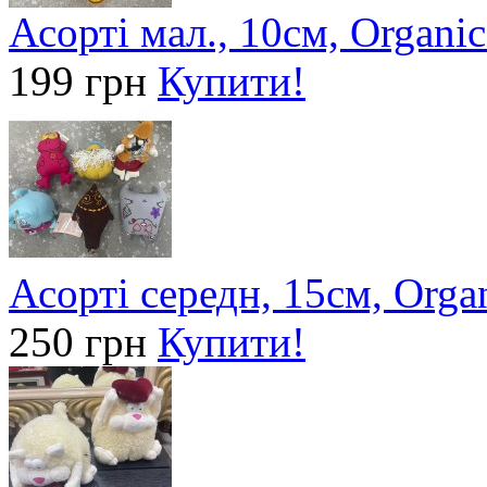
Асорті мал., 10см, Organic
199 грн
Купити!
Асорті середн, 15см, Orga
250 грн
Купити!