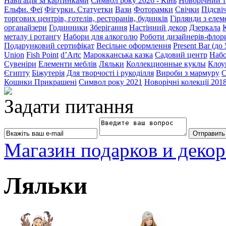
Навігація за картинками
Символ року 2026 - Кінь
Новорічний т
Ельфи. Феї
Фігурки. Статуетки
Вази
Фоторамки
Свічки
Підсві
торгових центрів, готелів, ресторанів, будинків
Гірлянди з еле
органайзери
Годинники
Зберігання
Настінний декор
Дзеркала
металу і ротангу
Набори для алкоголю
Роботи дизайнерів-флор
Подарунковий сертифікат
Весільне оформлення
Present Bar (до
Union
Fish Point
d’Artc
Марокканська казка
Садовий центр
Набо
Сувеніри
Елементи меблів
Ляльки
Коллекционные куклы
Клоу
Єгипту
Біжутерія
Для творчості і рукоділля
Вироби з мармуру
С
Кошики Прикрашені
Символ року 2021
Новорічні колекції 201
Задати питання
Магазин подарков и декор
Ляльки