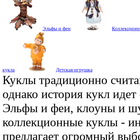
Эльфы и феи
Коллекцион
кукла
Детская игрушка
Куклы традиционно счита
однако история кукл идет
Эльфы и феи, клоуны и ш
коллекционные куклы - и
предлагает огромный выб