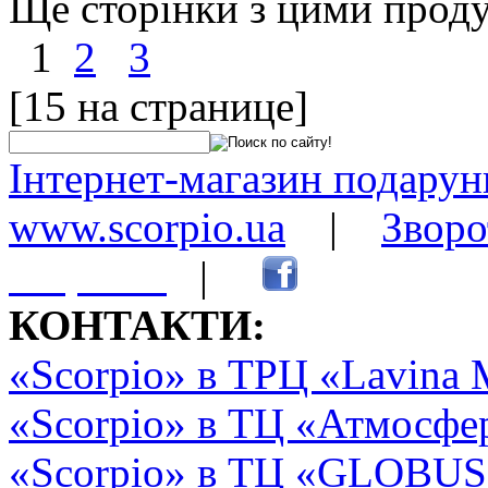
Ще сторінки з цими прод
1
2
3
[15 на странице]
Інтернет-магазин подарунк
www.scorpio.ua
|
Зворо
сторінки
|
КОНТАКТИ:
«Scorpio» в ТРЦ «Lavina 
«Scorpio» в ТЦ «Атмосфер
«Scorpio» в ТЦ «GLOBUS2»