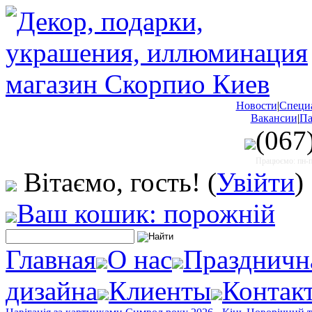
Новости
|
Специ
Вакансии
|
Па
(067
Працюємо: пн-пт
Вітаємо, гость!
(
Увійти
)
Ваш кошик: порожній
Главная
О нас
Праздничн
дизайна
Клиенты
Контак