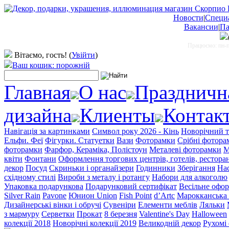
Новости
|
Специ
Вакансии
|
Па
Працюємо: пн-пт
Вітаємо, гость!
(
Увійти
)
Ваш кошик: порожній
Главная
О нас
Праздничн
дизайна
Клиенты
Контак
Навігація за картинками
Символ року 2026 - Кінь
Новорічний т
Ельфи. Феї
Фігурки. Статуетки
Вази
Фоторамки
Срібні фотора
фоторамки
Фарфор, Кераміка, Полістоун
Металеві фоторамки
М
квіти
Фонтани
Оформлення торгових центрів, готелів, ресторан
декор
Посуд
Скриньки і органайзери
Годинники
Зберігання
Нас
східному стилі
Вироби з металу і ротангу
Набори для алкоголю
Упаковка подарункова
Подарунковий сертифікат
Весільне офо
Silver Rain
Pavone
Юнион Union
Fish Point
d’Artc
Марокканська 
Дизайнерські вінки і обручі
Сувеніри
Елементи меблів
Ляльки
з мармуру
Серветки
Прокат
8 березня
Valentine's Day
Halloween
колекції 2018
Новорічні колекції 2019
Великодній декор
Рухомі