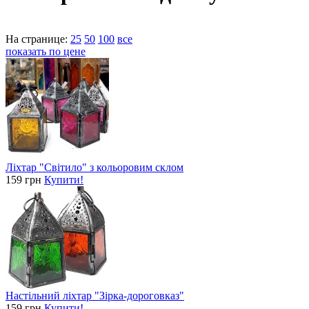
На странице:
25
50
100
все
показать по цене
Ліхтар "Світило" з кольоровим склом
159 грн
Купити!
Настільний ліхтар "Зірка-дороговказ"
159 грн
Купити!