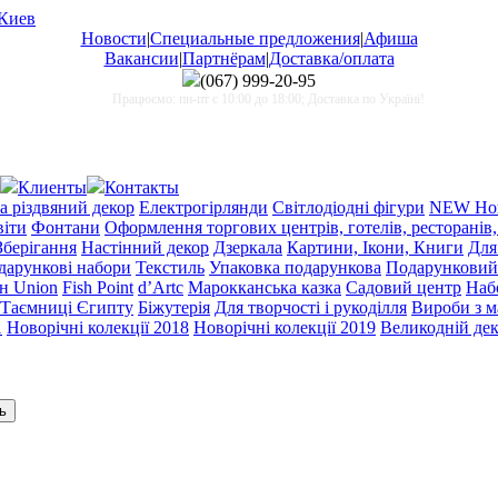
Новости
|
Специальные предложения
|
Афиша
Вакансии
|
Партнёрам
|
Доставка/оплата
(067)
999-20-95
Працюємо: пн-пт с 10:00 до 18:00; Доставка по Україні!
Клиенты
Контакты
а різдвяний декор
Електрогірлянди
Світлодіодні фігури
NEW Нов
віти
Фонтани
Оформлення торгових центрів, готелів, ресторанів,
Зберігання
Настінний декор
Дзеркала
Картини, Ікони, Книги
Для
одарункові набори
Текстиль
Упаковка подарункова
Подарунковий
н Union
Fish Point
d’Artc
Марокканська казка
Садовий центр
Набо
Таємниці Єгипту
Біжутерія
Для творчості і рукоділля
Вироби з 
1
Новорічні колекції 2018
Новорічні колекції 2019
Великодній де