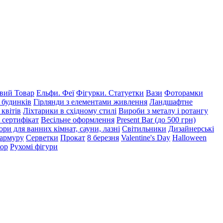
ий Товар
Ельфи. Феї
Фігурки. Статуетки
Вази
Фоторамки
 будинків
Гірлянди з елементами живлення
Ландшафтне
 квітів
Ліхтарики в східному стилі
Вироби з металу і ротангу
 сертифікат
Весільне оформлення
Present Bar (до 500 грн)
ри для ванних кімнат, сауни, лазні
Світильники
Дизайнерські
мармуру
Серветки
Прокат
8 березня
Valentine's Day
Halloween
кор
Рухомі фігури