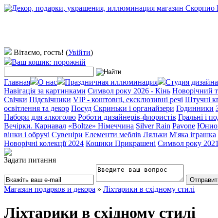
Вітаємо, гость!
(
Увійти
)
Ваш кошик: порожній
Главная
О нас
Праздничная иллюминация
Студия дизайна
Навігація за картинками
Символ року 2026 - Кінь
Новорічний т
Свічки
Підсвічники
VIP - коштовні, ексклюзивні речі
Штучні к
освітлення та декор
Посуд
Скриньки і органайзери
Годинники
Набори для алкоголю
Роботи дизайнерів-флористів
Гральні і п
Вечірки. Карнавал
«Boltze» Німеччина
Silver Rain
Pavone
Юнио
вінки і обручі
Сувеніри
Елементи меблів
Ляльки
М'яка іграшка
Новорічні колекції 2024
Кошики Прикрашені
Символ року 202
Задати питання
Магазин подарков и декора
»
Ліхтарики в східному стилі
Ліхтарики в східному стилі