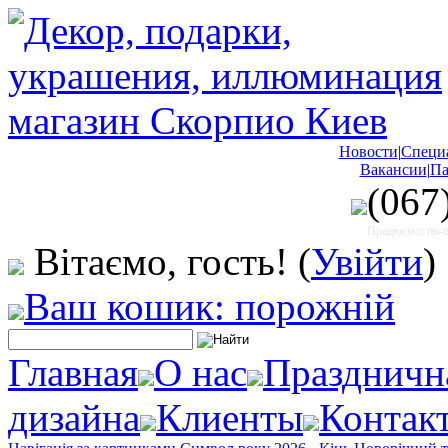
Новости
|
Специ
Вакансии
|
Па
(067
Працюємо: пн-пт
Вітаємо, гость!
(
Увійти
)
Ваш кошик: порожній
Главная
О нас
Праздничн
дизайна
Клиенты
Контак