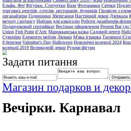
Навігація за картинками
Символ року 2026 - Кінь
Новорічний т
Ельфи. Феї
Фігурки. Статуетки
Вази
Фоторамки
Свічки
Підсві
торгових центрів, готелів, ресторанів, будинків
Гірлянди з еле
органайзери
Годинники
Зберігання
Настінний декор
Дзеркала
металу і ротангу
Набори для алкоголю
Роботи дизайнерів-флор
Подарунковий сертифікат
Весільне оформлення
Present Bar (до
Union
Fish Point
d’Artc
Марокканська казка
Садовий центр
Набо
Сувеніри
Елементи меблів
Ляльки
М'яка іграшка
Таємниці Єги
8 березня
Valentine's Day
Halloween
Новорічні колекції 2024
Кош
колекції 2019
Великодній декор
Рухомі фігури
Задати питання
Магазин подарков и декор
Вечірки. Карнавал