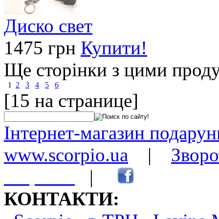
Диско свет
1475 грн
Купити!
Ще сторінки з цими прод
1
2
3
4
5
6
[15 на странице]
Інтернет-магазин подарунк
www.scorpio.ua
|
Зворо
сторінки
|
КОНТАКТИ: