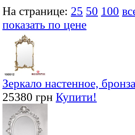
На странице:
25
50
100
вс
показать по цене
Зеркало настенное, бронза
25380 грн
Купити!