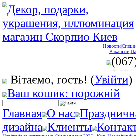
Новости
|
Специ
Вакансии
|
Па
(067
Працюємо: пн-пт
Вітаємо, гость!
(
Увійти
)
Ваш кошик: порожній
Главная
О нас
Праздничн
дизайна
Клиенты
Контак