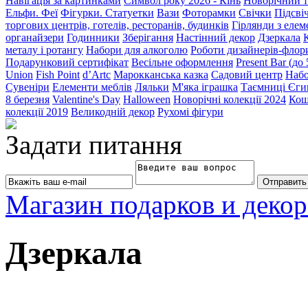
Навігація за картинками
Символ року 2026 - Кінь
Новорічний т
Ельфи. Феї
Фігурки. Статуетки
Вази
Фоторамки
Свічки
Підсві
торгових центрів, готелів, ресторанів, будинків
Гірлянди з еле
органайзери
Годинники
Зберігання
Настінний декор
Дзеркала
металу і ротангу
Набори для алкоголю
Роботи дизайнерів-флор
Подарунковий сертифікат
Весільне оформлення
Present Bar (до
Union
Fish Point
d’Artc
Марокканська казка
Садовий центр
Набо
Сувеніри
Елементи меблів
Ляльки
М'яка іграшка
Таємниці Єги
8 березня
Valentine's Day
Halloween
Новорічні колекції 2024
Кош
колекції 2019
Великодній декор
Рухомі фігури
Задати питання
Магазин подарков и декор
Дзеркала