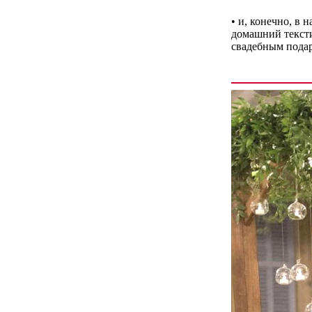
• и, конечно, в
домашний текстил
свадебным пода