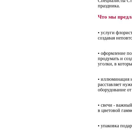
Специалисты Сту
праздника.
Что мы предл
• услуги флорис
создавая неповт
• оформление по
продумать и соз
уголки, в котор
• иллюминация и
расставляет нуж
оборудование от
• свечи - важны
в цветовой гамм
• упаковка подар