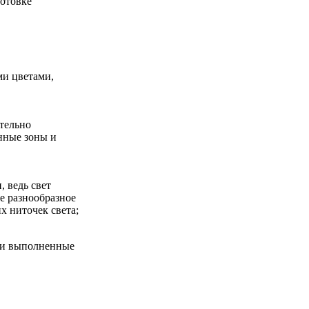
отовке
ми цветами,
тельно
нные зоны и
 ведь свет
е разнообразное
 ниточек света;
м и выполненные