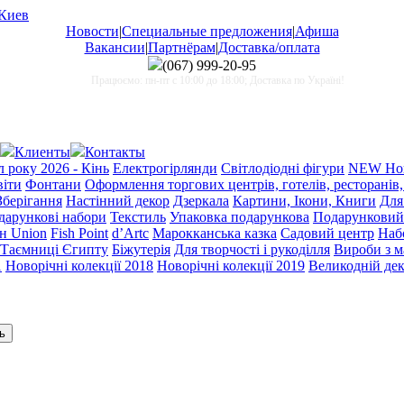
Новости
|
Специальные предложения
|
Афиша
Вакансии
|
Партнёрам
|
Доставка/оплата
(067)
999-20-95
Працюємо: пн-пт с 10:00 до 18:00; Доставка по Україні!
Клиенты
Контакты
 року 2026 - Кінь
Електрогірлянди
Світлодіодні фігури
NEW Нов
віти
Фонтани
Оформлення торгових центрів, готелів, ресторанів,
Зберігання
Настінний декор
Дзеркала
Картини, Ікони, Книги
Для
одарункові набори
Текстиль
Упаковка подарункова
Подарунковий
н Union
Fish Point
d’Artc
Марокканська казка
Садовий центр
Набо
Таємниці Єгипту
Біжутерія
Для творчості і рукоділля
Вироби з 
1
Новорічні колекції 2018
Новорічні колекції 2019
Великодній де