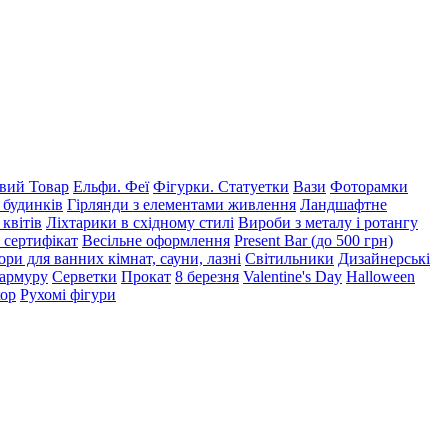
ий Товар
Ельфи. Феї
Фігурки. Статуетки
Вази
Фоторамки
 будинків
Гірлянди з елементами живлення
Ландшафтне
 квітів
Ліхтарики в східному стилі
Вироби з металу і ротангу
 сертифікат
Весільне оформлення
Present Bar (до 500 грн)
ри для ванних кімнат, сауни, лазні
Світильники
Дизайнерські
мармуру
Серветки
Прокат
8 березня
Valentine's Day
Halloween
кор
Рухомі фігури