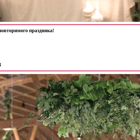
овторимого праздника!
,
8