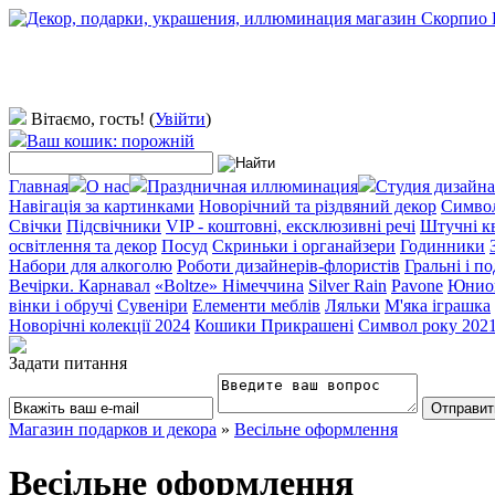
Вітаємо, гость!
(
Увійти
)
Ваш кошик: порожній
Главная
О нас
Праздничная иллюминация
Студия дизайна
Навігація за картинками
Новорічний та різдвяний декор
Символ
Свічки
Підсвічники
VIP - коштовні, ексклюзивні речі
Штучні к
освітлення та декор
Посуд
Скриньки і органайзери
Годинники
Набори для алкоголю
Роботи дизайнерів-флористів
Гральні і п
Вечірки. Карнавал
«Boltze» Німеччина
Silver Rain
Pavone
Юнио
вінки і обручі
Сувеніри
Елементи меблів
Ляльки
М'яка іграшка
Новорічні колекції 2024
Кошики Прикрашені
Символ року 202
Задати питання
Магазин подарков и декора
»
Весільне оформлення
Весільне оформлення