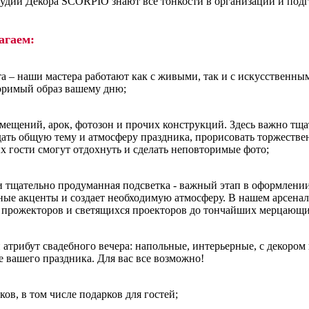
дии Декора SCORPIO знают все тонкости в организации и подг
агаем:
та – наши мастера работают как с живыми, так и с искусственны
оримый образ вашему дню;
мещений, арок, фотозон и прочих конструкций. Здесь важно тща
дать общую тему и атмосферу праздника, прорисовать торжестве
ых гости смогут отдохнуть и сделать неповторимые фото;
 тщательно продуманная подсветка - важный этап в оформлении,
ные акценты и создает необходимую атмосферу. В нашем арсенал
 прожекторов и светящихся проекторов до тончайших мерцающих
й атрибут свадебного вечера: напольные, интерьерные, с декоро
е вашего праздника. Для вас все возможно!
ков, в том числе подарков для гостей;