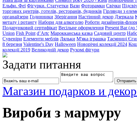
Навігація за картинками
Символ року 2026 - Кінь
Новорічний т
Ельфи. Феї
Фігурки. Статуетки
Вази
Фоторамки
Свічки
Підсві
торгових центрів, готелів, ресторанів, будинків
Гірлянди з еле
органайзери
Годинники
Зберігання
Настінний декор
Дзеркала
металу і ротангу
Набори для алкоголю
Роботи дизайнерів-флор
Подарунковий сертифікат
Весільне оформлення
Present Bar (до
Union
Fish Point
d’Artc
Марокканська казка
Садовий центр
Набо
Сувеніри
Елементи меблів
Ляльки
М'яка іграшка
Таємниці Єги
8 березня
Valentine's Day
Halloween
Новорічні колекції 2024
Кош
колекції 2019
Великодній декор
Рухомі фігури
Задати питання
Магазин подарков и декор
Вироби з мармуру