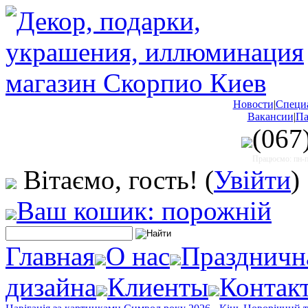
Новости
|
Специ
Вакансии
|
Па
(067
Працюємо: пн-пт
Вітаємо, гость!
(
Увійти
)
Ваш кошик: порожній
Главная
О нас
Праздничн
дизайна
Клиенты
Контак