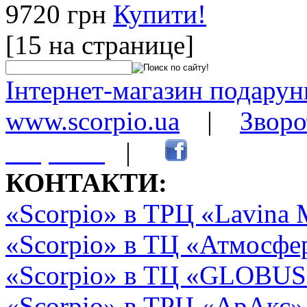
9720 грн
Купити!
[15 на странице]
Інтернет-магазин подарунк
www.scorpio.ua
|
Зворо
сторінки
|
КОНТАКТИ:
«Scorpio» в ТРЦ «Lavina 
«Scorpio» в ТЦ «Атмосфер
«Scorpio» в ТЦ «GLOBUS2»
«Scorpio» в ТРЦ «АрАкс»