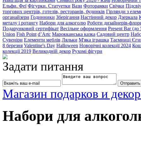
Навігація за картинками
Символ року 2026 - Кінь
Новорічний т
Ельфи. Феї
Фігурки. Статуетки
Вази
Фоторамки
Свічки
Підсві
торгових центрів, готелів, ресторанів, будинків
Гірлянди з еле
органайзери
Годинники
Зберігання
Настінний декор
Дзеркала
металу і ротангу
Набори для алкоголю
Роботи дизайнерів-флор
Подарунковий сертифікат
Весільне оформлення
Present Bar (до
Union
Fish Point
d’Artc
Марокканська казка
Садовий центр
Набо
Сувеніри
Елементи меблів
Ляльки
М'яка іграшка
Таємниці Єги
8 березня
Valentine's Day
Halloween
Новорічні колекції 2024
Кош
колекції 2019
Великодній декор
Рухомі фігури
Задати питання
Магазин подарков и декор
Набори для алкого