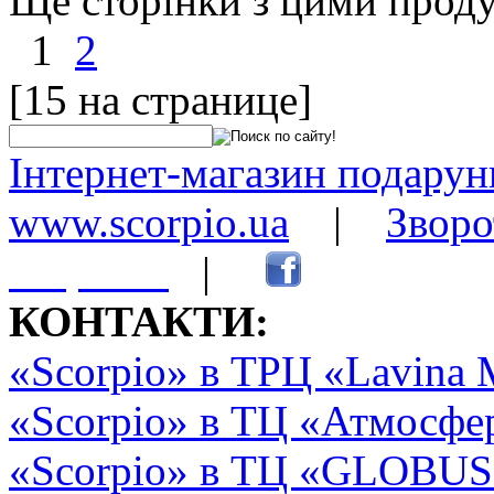
Ще сторінки з цими прод
1
2
[15 на странице]
Інтернет-магазин подарунк
www.scorpio.ua
|
Зворо
сторінки
|
КОНТАКТИ:
«Scorpio» в ТРЦ «Lavina 
«Scorpio» в ТЦ «Атмосфер
«Scorpio» в ТЦ «GLOBUS2»