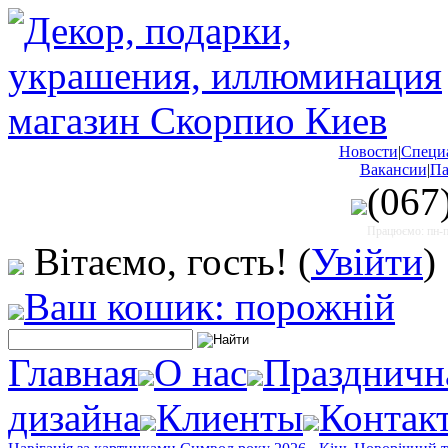
Новости
|
Специ
Вакансии
|
Па
(067
Працюємо: пн-пт
Вітаємо, гость!
(
Увійти
)
Ваш кошик: порожній
Главная
О нас
Праздничн
дизайна
Клиенты
Контак