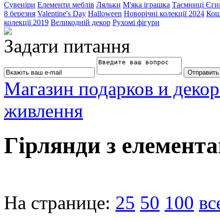
Сувеніри
Елементи меблів
Ляльки
М'яка іграшка
Таємниці Єги
8 березня
Valentine's Day
Halloween
Новорічні колекції 2024
Кош
колекції 2019
Великодній декор
Рухомі фігури
Задати питання
Магазин подарков и декор
живлення
Гірлянди з елемент
На странице:
25
50
100
вс