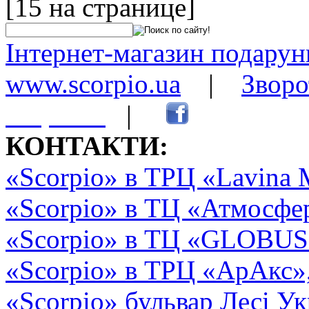
[15 на странице]
Інтернет-магазин подарунк
www.scorpio.ua
|
Зворо
сторінки
|
КОНТАКТИ:
«Scorpio» в ТРЦ «Lavina 
«Scorpio» в ТЦ «Атмосфер
«Scorpio» в ТЦ «GLOBUS2»
«Scorpio» в ТРЦ «АрАкс»
«Scorpio» бульвар Лесі Ук