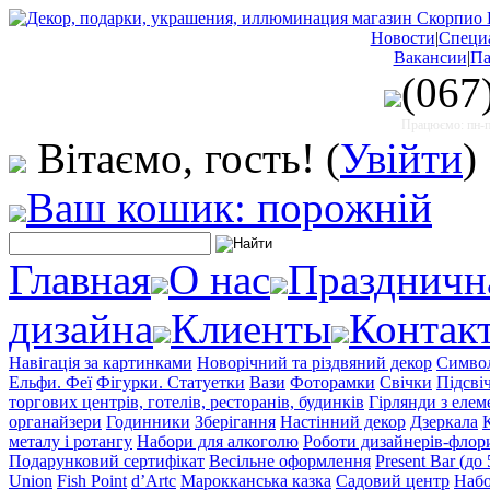
Новости
|
Специ
Вакансии
|
Па
(067
Працюємо: пн-пт
Вітаємо, гость!
(
Увійти
)
Ваш кошик: порожній
Главная
О нас
Праздничн
дизайна
Клиенты
Контак
Навігація за картинками
Новорічний та різдвяний декор
Символ
Ельфи. Феї
Фігурки. Статуетки
Вази
Фоторамки
Свічки
Підсві
торгових центрів, готелів, ресторанів, будинків
Гірлянди з еле
органайзери
Годинники
Зберігання
Настінний декор
Дзеркала
металу і ротангу
Набори для алкоголю
Роботи дизайнерів-флор
Подарунковий сертифікат
Весільне оформлення
Present Bar (до
Union
Fish Point
d’Artc
Марокканська казка
Садовий центр
Набо