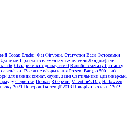
ий Товар
Ельфи. Феї
Фігурки. Статуетки
Вази
Фоторамки
 будинків
Гірлянди з елементами живлення
Ландшафтне
 квітів
Ліхтарики в східному стилі
Вироби з металу і ротангу
 сертифікат
Весільне оформлення
Present Bar (до 500 грн)
ри для ванних кімнат, сауни, лазні
Світильники
Дизайнерські
мармуру
Серветки
Прокат
8 березня
Valentine's Day
Halloween
 року 2021
Новорічні колекції 2018
Новорічні колекції 2019