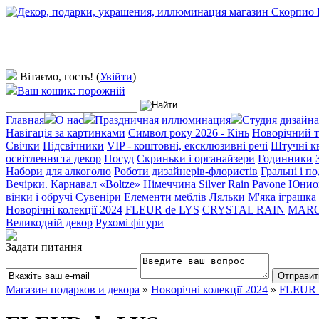
Вітаємо, гость!
(
Увійти
)
Ваш кошик: порожній
Главная
О нас
Праздничная иллюминация
Студия дизайна
Навігація за картинками
Символ року 2026 - Кінь
Новорічний т
Свічки
Підсвічники
VIP - коштовні, ексклюзивні речі
Штучні к
освітлення та декор
Посуд
Скриньки і органайзери
Годинники
Набори для алкоголю
Роботи дизайнерів-флористів
Гральні і п
Вечірки. Карнавал
«Boltze» Німеччина
Silver Rain
Pavone
Юнио
вінки і обручі
Сувеніри
Елементи меблів
Ляльки
М'яка іграшка
Новорічні колекції 2024
FLEUR de LYS
CRYSTAL RAIN
MAR
Великодній декор
Рухомі фігури
Задати питання
Магазин подарков и декора
»
Новорічні колекції 2024
»
FLEUR 