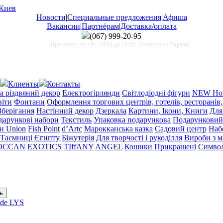
Новости
|
Специальные предложения
|
Афиша
Вакансии
|
Партнёрам
|
Доставка/оплата
(067)
999-20-95
Працюємо: пн-пт с 10:00 до 18:00; Доставка по Україні!
Клиенты
Контакты
а різдвяний декор
Електрогірлянди
Світлодіодні фігури
NEW Нов
віти
Фонтани
Оформлення торгових центрів, готелів, ресторанів,
Зберігання
Настінний декор
Дзеркала
Картини, Ікони, Книги
Для
одарункові набори
Текстиль
Упаковка подарункова
Подарунковий
н Union
Fish Point
d’Artc
Марокканська казка
Садовий центр
Набо
Таємниці Єгипту
Біжутерія
Для творчості і рукоділля
Вироби з 
OCCAN
EXOTICS
TIffANY
ANGEL
Кошики Прикрашені
Символ
de LYS